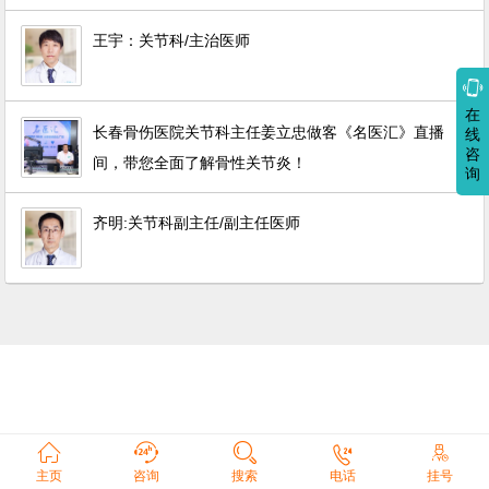
王宇：关节科/主治医师

在
长春骨伤医院关节科主任姜立忠做客《名医汇》直播
线
咨
间，带您全面了解骨性关节炎！
询
齐明:关节科副主任/副主任医师





主页
咨询
搜索
电话
挂号