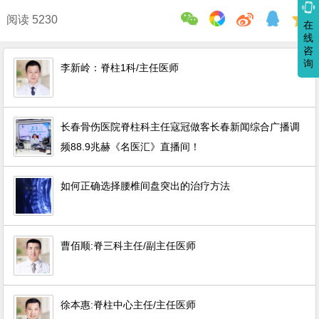

阅读 5230
在
线
咨
询
李新岭：脊柱1科/主任医师
长春骨伤医院脊柱科主任寇冠做客长春新闻综合广播调
频88.9兆赫《名医汇》直播间！
如何正确选择腰椎间盘突出的治疗方法
曹佰顺:脊三科主任/副主任医师
徐本惠:脊柱中心主任/主任医师